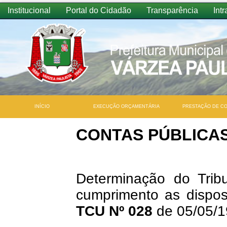
Institucional
Portal do Cidadão
Transparência
Intr
INÍCIO
EXECUÇÃO ORÇAMENTÁRIA
PRESTAÇÃO DE C
CONTAS PÚBLICA
Determinação do Trib
cumprimento as dispo
TCU Nº 028
de 05/05/1