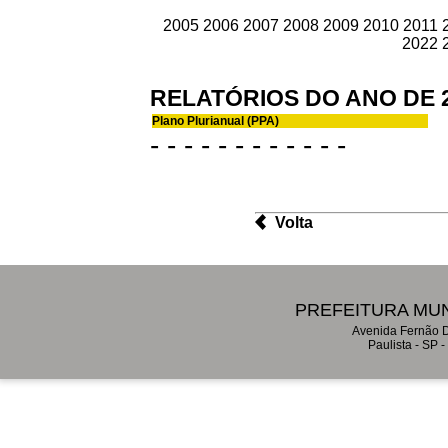
2005
2006
2007
2008
2009
2010
2011
2022
RELATÓRIOS DO ANO DE 
Plano Plurianual (PPA)
- - - - - - - - - - - -
Volta
PREFEITURA MUN
Avenida Fernão D
Paulista - SP 