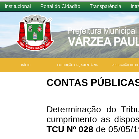
Institucional
Portal do Cidadão
Transparência
Intr
INÍCIO
EXECUÇÃO ORÇAMENTÁRIA
PRESTAÇÃO DE C
CONTAS PÚBLICA
Determinação do Trib
cumprimento as dispo
TCU Nº 028
de 05/05/1