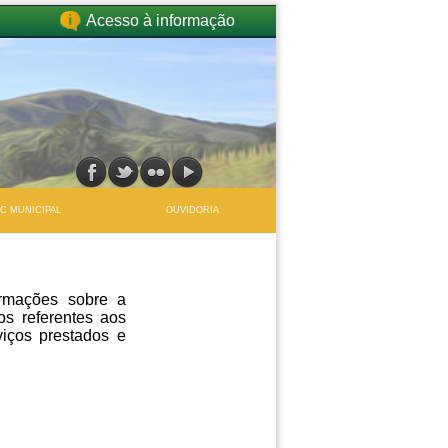
Acesso à informação
IC MUNICIPAL
OUVIDORIA
formações sobre a
os referentes aos
viços prestados e