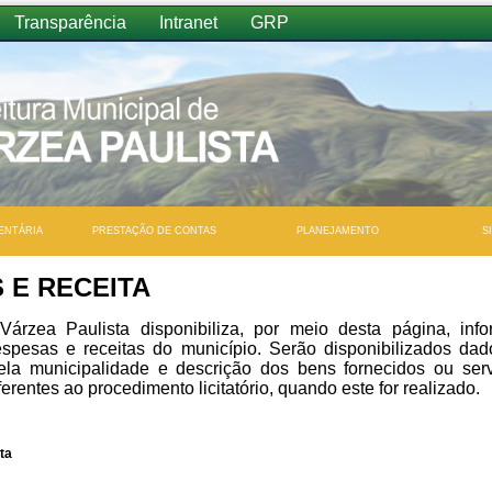
Transparência
Intranet
GRP
ENTÁRIA
PRESTAÇÃO DE CONTAS
PLANEJAMENTO
S
 E RECEITA
Várzea Paulista disponibiliza, por meio desta página, in
pesas e receitas do município. Serão disponibilizados dad
ela municipalidade e descrição dos bens fornecidos ou ser
rentes ao procedimento licitatório, quando este for realizado.
ta