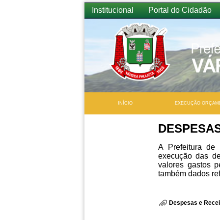
Institucional
Portal do Cidadão
INÍCIO
EXECUÇÃO ORÇAM
DESPESAS
A Prefeitura de 
execução das des
valores gastos p
também dados refe
Despesas e Recei