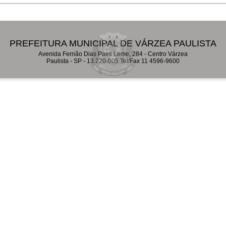
PREFEITURA MUNICIPAL DE VÁRZEA PAULISTA
Avenida Fernão Dias Paes Leme, 284 - Centro Várzea
Paulista - SP - 13.220-005 Tel/Fax 11 4596-9600