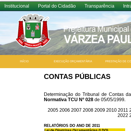
Institucional
Portal do Cidadão
Transparência
Intr
INÍCIO
EXECUÇÃO ORÇAMENTÁRIA
PRESTAÇÃO DE C
CONTAS PÚBLICAS
Determinação do Tribunal de Contas d
Normativa TCU Nº 028
de 05/05/1999.
2005
2006
2007
2008
2009
2010
2011
2022
RELATÓRIOS DO ANO DE 2011
Lei de Diretrizes Orçamentárias (LDO)