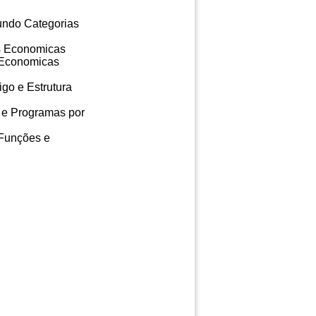
undo Categorias
as Economicas
s Economicas
go e Estrutura
 e Programas por
 Funções e