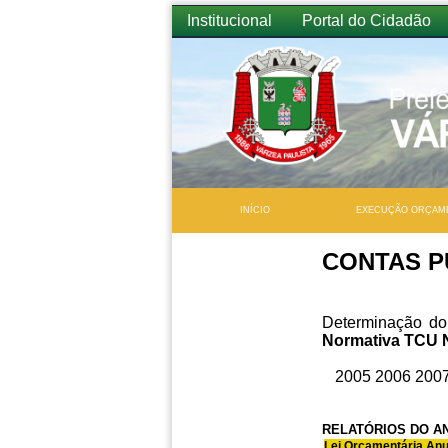
Institucional
Portal do Cidadão
INÍCIO
EXECUÇÃO ORÇAM
CONTAS P
Determinação do
Normativa TCU 
2005
2006
200
RELATÓRIOS DO AN
Lei Orçamentária Anu