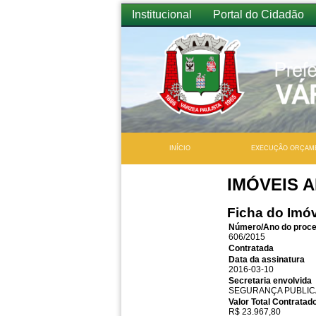
Institucional
Portal do Cidadão
INÍCIO
EXECUÇÃO ORÇAM
IMÓVEIS 
Ficha do Imó
Número/Ano do proc
606/2015
Contratada
Data da assinatura
2016-03-10
Secretaria envolvida
SEGURANÇA PUBLIC
Valor Total Contratad
R$ 23.967,80