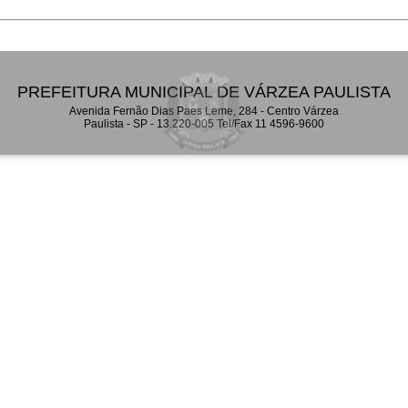
PREFEITURA MUNICIPAL DE VÁRZEA PAULISTA
Avenida Fernão Dias Paes Leme, 284 - Centro Várzea
Paulista - SP - 13.220-005 Tel/Fax 11 4596-9600