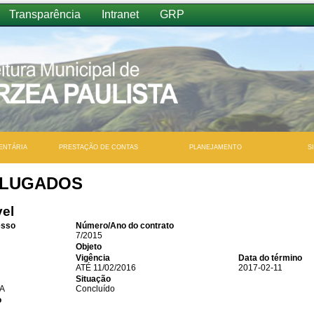
Transparência
Intranet
GRP
ENTÁRIA
PRESTAÇÃO DE CONTAS
PLANEJAMENTO
S
ALUGADOS
vel
esso
Número/Ano do contrato
7/2015
Objeto
Vigência
Data do término
ATÉ 11/02/2016
2017-02-11
Situação
A
Concluído
o