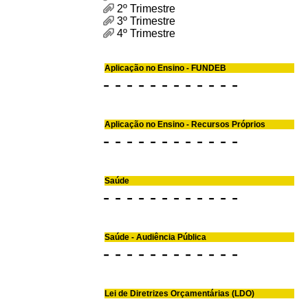
2º Trimestre
3º Trimestre
4º Trimestre
Aplicação no Ensino - FUNDEB
- - - - - - - - - - - -
Aplicação no Ensino - Recursos Próprios
- - - - - - - - - - - -
Saúde
- - - - - - - - - - - -
Saúde - Audiência Pública
- - - - - - - - - - - -
Lei de Diretrizes Orçamentárias (LDO)