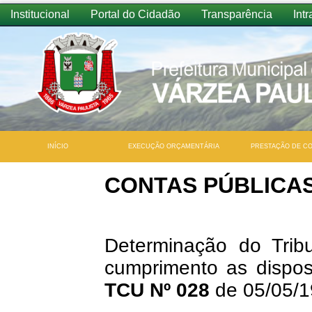
Institucional
Portal do Cidadão
Transparência
Intr
INÍCIO
EXECUÇÃO ORÇAMENTÁRIA
PRESTAÇÃO DE C
CONTAS PÚBLICA
Determinação do Trib
cumprimento as dispo
TCU Nº 028
de 05/05/1