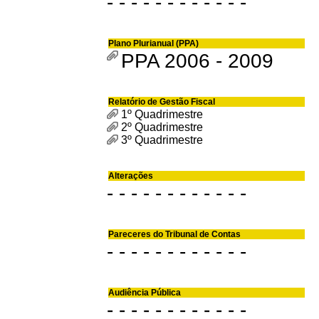
- - - - - - - - - - - -
Plano Plurianual (PPA)
PPA 2006 - 2009
Relatório de Gestão Fiscal
1º Quadrimestre
2º Quadrimestre
3º Quadrimestre
Alterações
- - - - - - - - - - - -
Pareceres do Tribunal de Contas
- - - - - - - - - - - -
Audiência Pública
- - - - - - - - - - - -